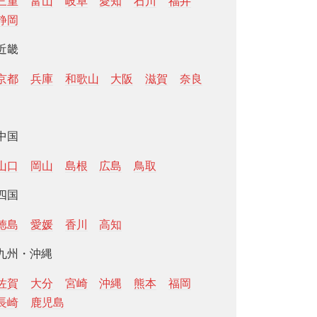
三重
富山
岐阜
愛知
石川
福井
静岡
近畿
京都
兵庫
和歌山
大阪
滋賀
奈良
中国
山口
岡山
島根
広島
鳥取
四国
徳島
愛媛
香川
高知
九州・沖縄
佐賀
大分
宮崎
沖縄
熊本
福岡
長崎
鹿児島