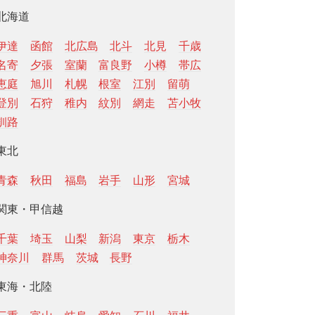
北海道
伊達
函館
北広島
北斗
北見
千歳
名寄
夕張
室蘭
富良野
小樽
帯広
恵庭
旭川
札幌
根室
江別
留萌
登別
石狩
稚内
紋別
網走
苫小牧
釧路
東北
青森
秋田
福島
岩手
山形
宮城
関東・甲信越
千葉
埼玉
山梨
新潟
東京
栃木
神奈川
群馬
茨城
長野
東海・北陸