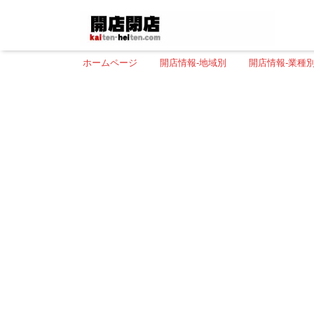
ホームページ
開店情報-地域別
開店情報-業種