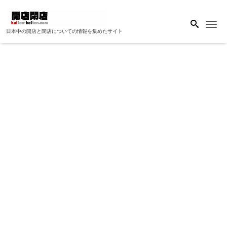
Me
日本中の開店と閉店についての情報を集めたサイト