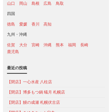
山口
岡山
島根
広島
鳥取
四国
徳島
愛媛
香川
高知
九州・沖縄
佐賀
大分
宮崎
沖縄
熊本
福岡
長崎
鹿児島
最近の投稿
【閉店】一心水産 八柱店
【閉店】博多もつ鍋 蟻月 札幌店
【閉店】鰻の成瀬 札幌伏古店