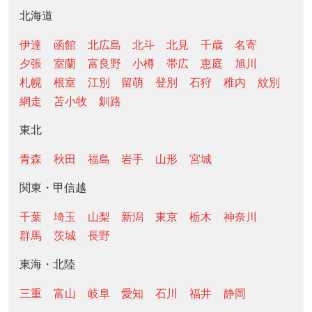
北海道
伊達
函館
北広島
北斗
北見
千歳
名寄
夕張
室蘭
富良野
小樽
帯広
恵庭
旭川
札幌
根室
江別
留萌
登別
石狩
稚内
紋別
網走
苫小牧
釧路
東北
青森
秋田
福島
岩手
山形
宮城
関東・甲信越
千葉
埼玉
山梨
新潟
東京
栃木
神奈川
群馬
茨城
長野
東海・北陸
三重
富山
岐阜
愛知
石川
福井
静岡