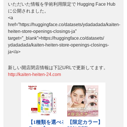
いただいた情報を学術利用限定で Hugging Face Hub
に公開されました。
<a
href=”https://huggingface.co/datasets/ydadadada/kaiten-
heiten-store-openings-closings-ja”
target=”_blank”>https://huggingface.co/datasets/
ydadadada/kaiten-heiten-store-openings-closings-
ja</a>
新しい開店閉店情報は下記URLで更新してます。
http://kaiten-heiten-24.com