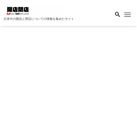
Me
日本中の開店と閉店についての情報を集めたサイト