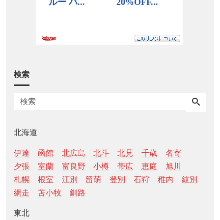
検索
北海道
伊達
函館
北広島
北斗
北見
千歳
名寄
夕張
室蘭
富良野
小樽
帯広
恵庭
旭川
札幌
根室
江別
留萌
登別
石狩
稚内
紋別
網走
苫小牧
釧路
東北