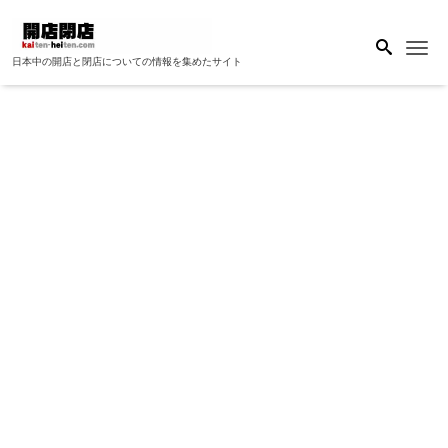
Me
日本中の開店と閉店についての情報を集めたサイト