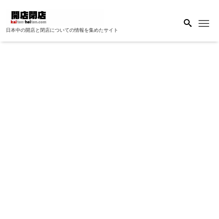
Me
日本中の開店と閉店についての情報を集めたサイト