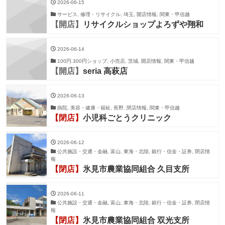
2026-06-15
サービス, 修理・リサイクル, 埼玉, 開店情報, 関東・甲信越
【開店】
リサイクルショップよろずや翔和
2026-06-14
100円.300円ショップ, 小売店, 茨城, 開店情報, 関東・甲信越
【開店】
seria 高萩店
2026-06-13
病院, 美容・健康・福祉, 長野, 閉店情報, 関東・甲信越
【閉店】
小児科ごとうクリニック
2026-06-12
公共施設・交通・金融, 富山, 東海・北陸, 銀行・信金・証券, 閉店情
報
【閉店】
氷見市農業協同組合 久目支所
2026-06-11
公共施設・交通・金融, 富山, 東海・北陸, 銀行・信金・証券, 閉店情
報
【閉店】
氷見市農業協同組合 双光支所