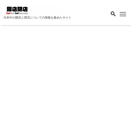
Me
日本中の開店と閉店についての情報を集めたサイト