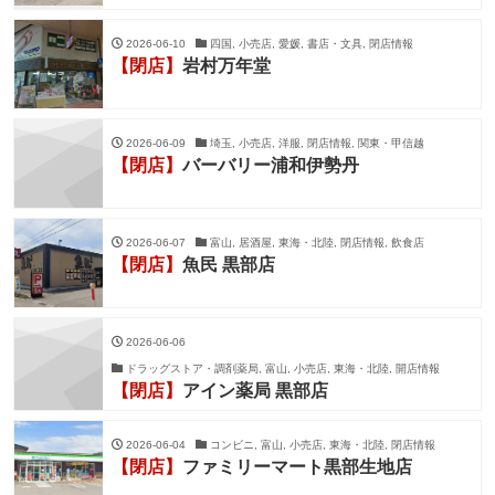
2026-06-10
四国, 小売店, 愛媛, 書店・文具, 閉店情報
【閉店】
岩村万年堂
2026-06-09
埼玉, 小売店, 洋服, 閉店情報, 関東・甲信越
【閉店】
バーバリー浦和伊勢丹
2026-06-07
富山, 居酒屋, 東海・北陸, 閉店情報, 飲食店
【閉店】
魚民 黒部店
2026-06-06
ドラッグストア・調剤薬局, 富山, 小売店, 東海・北陸, 開店情報
【閉店】
アイン薬局 黒部店
2026-06-04
コンビニ, 富山, 小売店, 東海・北陸, 閉店情報
【閉店】
ファミリーマート黒部生地店