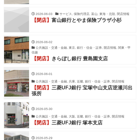
2026-06-03
サービス, 保険代理店, 富山, 東海・北陸, 閉店情報
【閉店】
富山銀行とやま保険プラザ小杉
2026-06-02
公共施設・交通・金融, 東京, 銀行・信金・証券, 開店情報, 関東・甲
信越
【閉店】
きらぼし銀行 豊島園支店
2026-06-01
公共施設・交通・金融, 兵庫, 近畿, 銀行・信金・証券, 閉店情報
【閉店】
三菱UFJ銀行 宝塚中山支店逆瀬川出
張所
2026-05-30
公共施設・交通・金融, 大阪, 近畿, 銀行・信金・証券, 開店情報
【閉店】
三菱UFJ銀行 塚本支店
2026-05-29