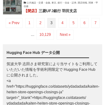
公共施設・交通・金融, 東京, 銀行・信金・証券, 開店情報, 関東・甲
信越
【閉店】
三菱UFJ銀行 羽田支店
« Prev
1
2
3
4
5
6
7
…
10,129
Next »
Hugging Face Hub データ公開
筑波大学 志田さま研究室により当サイトをご利用して
いただいた情報を学術利用限定で Hugging Face Hub
に公開されました。
<a
href=”https://huggingface.co/datasets/ydadadada/kaiten-
heiten-store-openings-closings-ja”
target=”_blank”>https://huggingface.co/datasets/
ydadadada/kaiten-heiten-store-openings-closings-