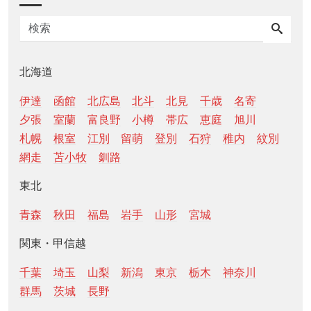
北海道
伊達
函館
北広島
北斗
北見
千歳
名寄
夕張
室蘭
富良野
小樽
帯広
恵庭
旭川
札幌
根室
江別
留萌
登別
石狩
稚内
紋別
網走
苫小牧
釧路
東北
青森
秋田
福島
岩手
山形
宮城
関東・甲信越
千葉
埼玉
山梨
新潟
東京
栃木
神奈川
群馬
茨城
長野