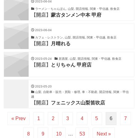
2023-06-04
ラーメン・ちゃんぽん, 山梨, 開店情報, 関東・甲信越, 飲食店
【開店】
蒙古タンメン中本 甲府
2023-06-04
カフェ・レストラン, 山梨, 開店情報, 関東・甲信越, 飲食店
【開店】
月晴れる
2023-05-24
居酒屋, 山梨, 開店情報, 関東・甲信越, 飲食店
【開店】
とりちゃん 甲府店
2023-05-20
山梨, 自動車・販売・買取・修理, 車・不動産, 開店情報, 関東・甲信
越
【開店】
フェニックス山梨笛吹店
« Prev
1
2
3
4
5
6
7
8
9
10
…
53
Next »