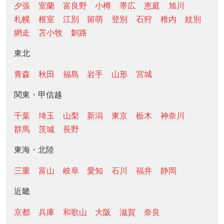
夕張
室蘭
富良野
小樽
帯広
恵庭
旭川
札幌
根室
江別
留萌
登別
石狩
稚内
紋別
網走
苫小牧
釧路
東北
青森
秋田
福島
岩手
山形
宮城
関東・甲信越
千葉
埼玉
山梨
新潟
東京
栃木
神奈川
群馬
茨城
長野
東海・北陸
三重
富山
岐阜
愛知
石川
福井
静岡
近畿
京都
兵庫
和歌山
大阪
滋賀
奈良