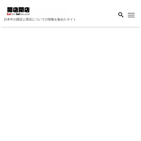
Me
日本中の開店と閉店についての情報を集めたサイト