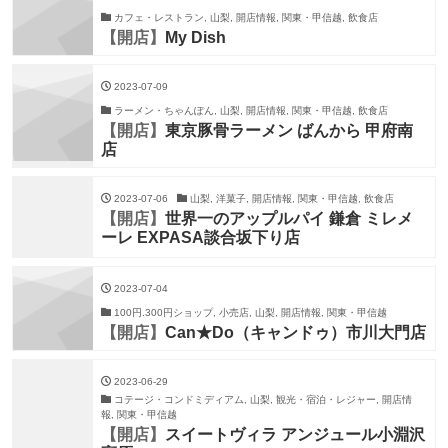
カフェ・レストラン, 山梨, 開店情報, 関東・甲信越, 飲食店
【開店】
My Dish
2023-07-09
ラーメン・ちゃんぽん, 山梨, 開店情報, 関東・甲信越, 飲食店
【開店】
東京豚骨ラーメン ばんから 甲府南
店
2023-07-06
山梨, 洋菓子, 開店情報, 関東・甲信越, 飲食店
【開店】
世界一のアップルパイ 鎌倉 ミレメ
ーレ EXPASA談合坂下り店
2023-07-04
100円.300円ショップ, 小売店, 山梨, 開店情報, 関東・甲信越
【開店】
Can★Do（キャンドゥ）市川大門店
2023-06-29
コテージ・コンドミディアム, 山梨, 観光・宿泊・レジャー, 開店情
報, 関東・甲信越
【開店】
スイートヴィラ アンジュール小淵沢