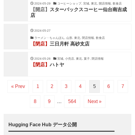
2024-05-29
コーヒーショップ, 宮城, 東北, 開店情報, 飲食店
【開店】
スターバックスコーヒー仙台南吉成
店
2024-05-27
ラーメン・ちゃんぽん, 山形, 東北, 閉店情報, 飲食店
【閉店】
三日月軒 高砂支店
2024-05-26
宮城, 小売店, 東北, 菓子, 閉店情報
【閉店】
ハトヤ
« Prev
1
2
3
4
5
6
7
8
9
…
564
Next »
Hugging Face Hub データ公開