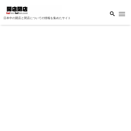
Me
日本中の開店と閉店についての情報を集めたサイト