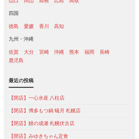
山口
岡山
島根
広島
鳥取
四国
徳島
愛媛
香川
高知
九州・沖縄
佐賀
大分
宮崎
沖縄
熊本
福岡
長崎
鹿児島
最近の投稿
【閉店】一心水産 八柱店
【閉店】博多もつ鍋 蟻月 札幌店
【閉店】鰻の成瀬 札幌伏古店
【閉店】みゆきちゃん定食