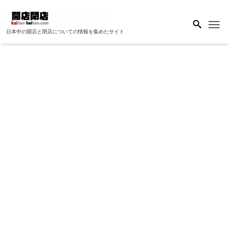
Me
日本中の開店と閉店についての情報を集めたサイト