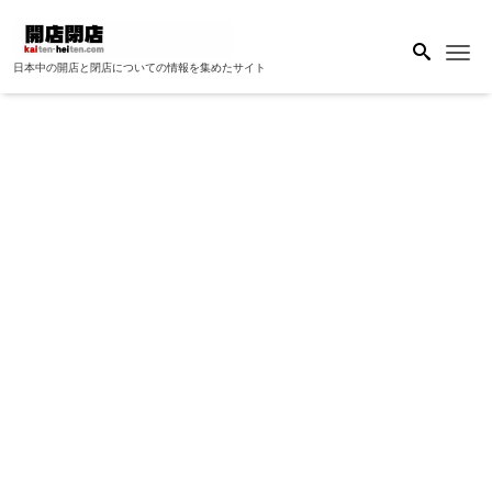
Me
日本中の開店と閉店についての情報を集めたサイト