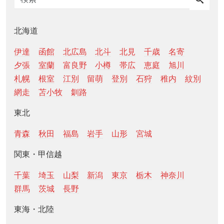
北海道
伊達
函館
北広島
北斗
北見
千歳
名寄
夕張
室蘭
富良野
小樽
帯広
恵庭
旭川
札幌
根室
江別
留萌
登別
石狩
稚内
紋別
網走
苫小牧
釧路
東北
青森
秋田
福島
岩手
山形
宮城
関東・甲信越
千葉
埼玉
山梨
新潟
東京
栃木
神奈川
群馬
茨城
長野
東海・北陸