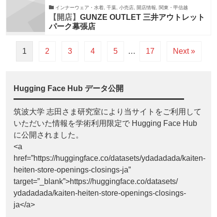
インナーウェア・水着, 千葉, 小売店, 開店情報, 関東・甲信越
【開店】
GUNZE OUTLET 三井アウトレット
パーク幕張店
1
2
3
4
5
…
17
Next »
Hugging Face Hub データ公開
筑波大学 志田さま研究室により当サイトをご利用して
いただいた情報を学術利用限定で Hugging Face Hub
に公開されました。
<a
href=”https://huggingface.co/datasets/ydadadada/kaiten-
heiten-store-openings-closings-ja”
target=”_blank”>https://huggingface.co/datasets/
ydadadada/kaiten-heiten-store-openings-closings-
ja</a>