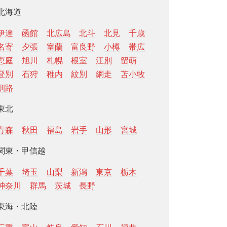
北海道
伊達
函館
北広島
北斗
北見
千歳
名寄
夕張
室蘭
富良野
小樽
帯広
恵庭
旭川
札幌
根室
江別
留萌
登別
石狩
稚内
紋別
網走
苫小牧
釧路
東北
青森
秋田
福島
岩手
山形
宮城
関東・甲信越
千葉
埼玉
山梨
新潟
東京
栃木
神奈川
群馬
茨城
長野
東海・北陸