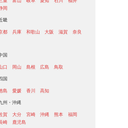
三重
富山
岐阜
愛知
石川
福井
静岡
近畿
京都
兵庫
和歌山
大阪
滋賀
奈良
中国
山口
岡山
島根
広島
鳥取
四国
徳島
愛媛
香川
高知
九州・沖縄
佐賀
大分
宮崎
沖縄
熊本
福岡
長崎
鹿児島