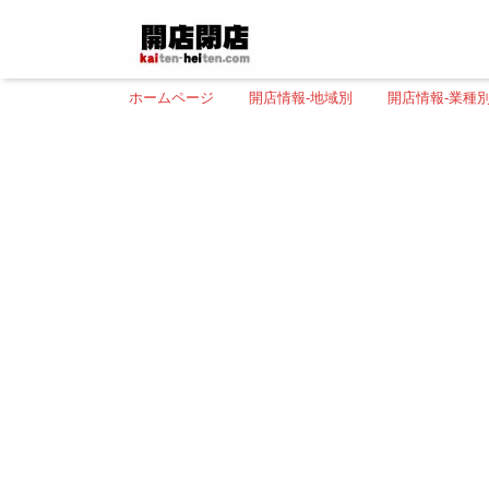
ホームページ
開店情報-地域別
開店情報-業種