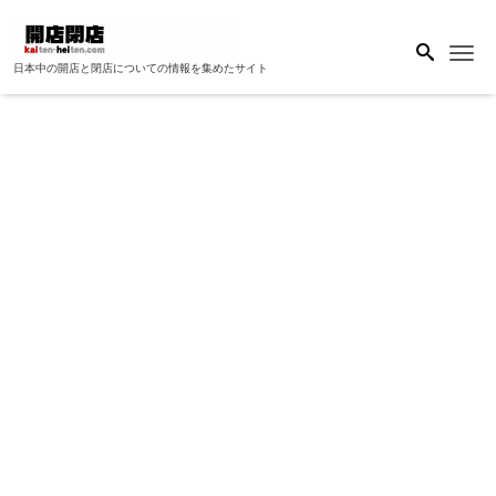
Me
日本中の開店と閉店についての情報を集めたサイト