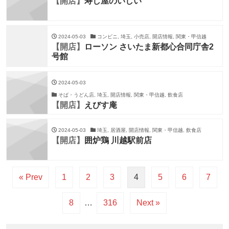
【開店】
寿し屋のいしい
2024-05-03
コンビニ, 埼玉, 小売店, 開店情報, 関東・甲信越
【開店】
ローソン さいたま新都心合同庁舎2
号館
2024-05-03
そば・うどん店, 埼玉, 開店情報, 関東・甲信越, 飲食店
【開店】
えびす庵
2024-05-03
埼玉, 居酒屋, 開店情報, 関東・甲信越, 飲食店
【開店】
囲炉鶏 川越駅前店
« Prev
1
2
3
4
5
6
7
8
…
316
Next »