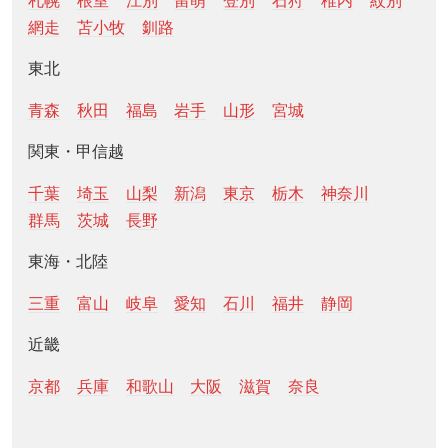
札幌
根室
江別
留萌
登別
石狩
稚内
紋別
網走
苫小牧
釧路
東北
青森
秋田
福島
岩手
山形
宮城
関東・甲信越
千葉
埼玉
山梨
新潟
東京
栃木
神奈川
群馬
茨城
長野
東海・北陸
三重
富山
岐阜
愛知
石川
福井
静岡
近畿
京都
兵庫
和歌山
大阪
滋賀
奈良