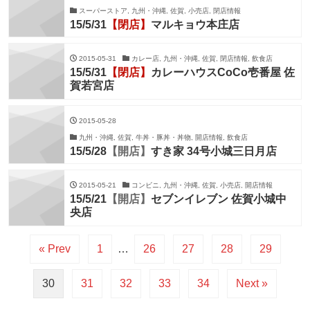
スーパーストア, 九州・沖縄, 佐賀, 小売店, 閉店情報
15/5/31
【閉店】
マルキョウ本庄店
2015-05-31
カレー店, 九州・沖縄, 佐賀, 閉店情報, 飲食店
15/5/31
【閉店】
カレーハウスCoCo壱番屋 佐
賀若宮店
2015-05-28
九州・沖縄, 佐賀, 牛丼・豚丼・丼物, 開店情報, 飲食店
15/5/28
【開店】
すき家 34号小城三日月店
2015-05-21
コンビニ, 九州・沖縄, 佐賀, 小売店, 開店情報
15/5/21
【開店】
セブンイレブン 佐賀小城中
央店
« Prev
1
…
26
27
28
29
30
31
32
33
34
Next »