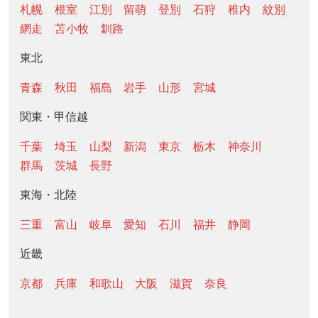
札幌
根室
江別
留萌
登別
石狩
稚内
紋別
網走
苫小牧
釧路
東北
青森
秋田
福島
岩手
山形
宮城
関東・甲信越
千葉
埼玉
山梨
新潟
東京
栃木
神奈川
群馬
茨城
長野
東海・北陸
三重
富山
岐阜
愛知
石川
福井
静岡
近畿
京都
兵庫
和歌山
大阪
滋賀
奈良