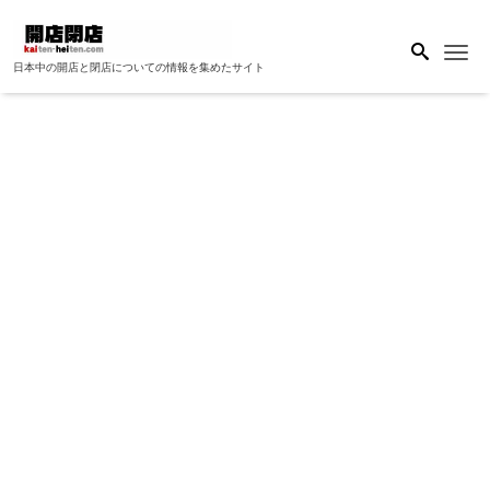
Me
日本中の開店と閉店についての情報を集めたサイト