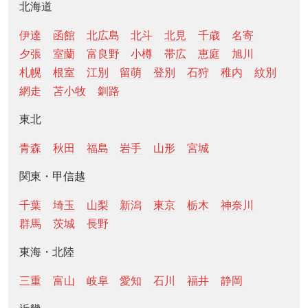
北海道
伊達
函館
北広島
北斗
北見
千歳
名寄
夕張
室蘭
富良野
小樽
帯広
恵庭
旭川
札幌
根室
江別
留萌
登別
石狩
稚内
紋別
網走
苫小牧
釧路
東北
青森
秋田
福島
岩手
山形
宮城
関東・甲信越
千葉
埼玉
山梨
新潟
東京
栃木
神奈川
群馬
茨城
長野
東海・北陸
三重
富山
岐阜
愛知
石川
福井
静岡