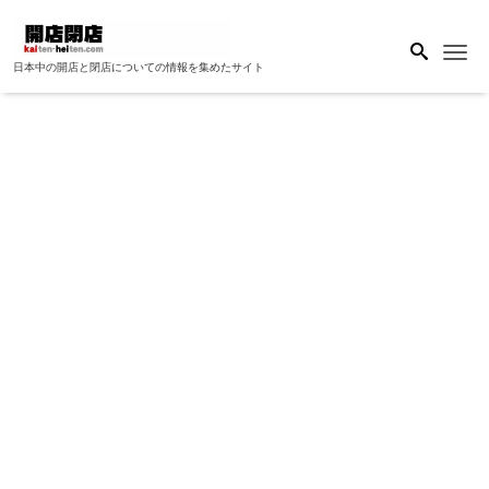
Me
日本中の開店と閉店についての情報を集めたサイト