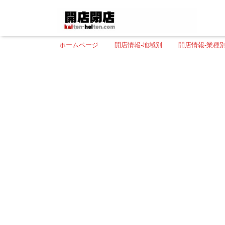
ホームページ
開店情報-地域別
開店情報-業種