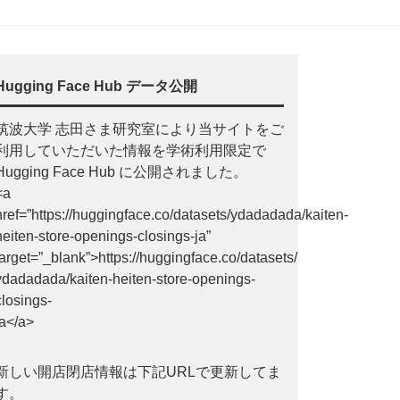
Hugging Face Hub データ公開
筑波大学 志田さま研究室により当サイトをご
利用していただいた情報を学術利用限定で
Hugging Face Hub に公開されました。
<a
href=”https://huggingface.co/datasets/ydadadada/kaiten-
heiten-store-openings-closings-ja”
target=”_blank”>https://huggingface.co/datasets/
ydadadada/kaiten-heiten-store-openings-
closings-
ja</a>
新しい開店閉店情報は下記URLで更新してま
す。