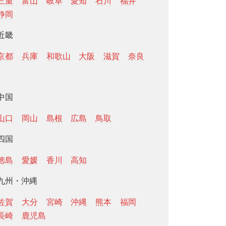
三重
富山
岐阜
愛知
石川
福井
静岡
近畿
京都
兵庫
和歌山
大阪
滋賀
奈良
中国
山口
岡山
島根
広島
鳥取
四国
徳島
愛媛
香川
高知
九州・沖縄
佐賀
大分
宮崎
沖縄
熊本
福岡
長崎
鹿児島