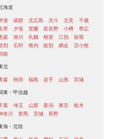
北海道
伊達
函館
北広島
北斗
北見
千歳
名寄
夕張
室蘭
富良野
小樽
帯広
恵庭
旭川
札幌
根室
江別
留萌
登別
石狩
稚内
紋別
網走
苫小牧
釧路
東北
青森
秋田
福島
岩手
山形
宮城
関東・甲信越
千葉
埼玉
山梨
新潟
東京
栃木
神奈川
群馬
茨城
長野
東海・北陸