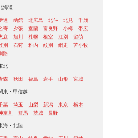
北海道
伊達
函館
北広島
北斗
北見
千歳
名寄
夕張
室蘭
富良野
小樽
帯広
恵庭
旭川
札幌
根室
江別
留萌
登別
石狩
稚内
紋別
網走
苫小牧
釧路
東北
青森
秋田
福島
岩手
山形
宮城
関東・甲信越
千葉
埼玉
山梨
新潟
東京
栃木
神奈川
群馬
茨城
長野
東海・北陸