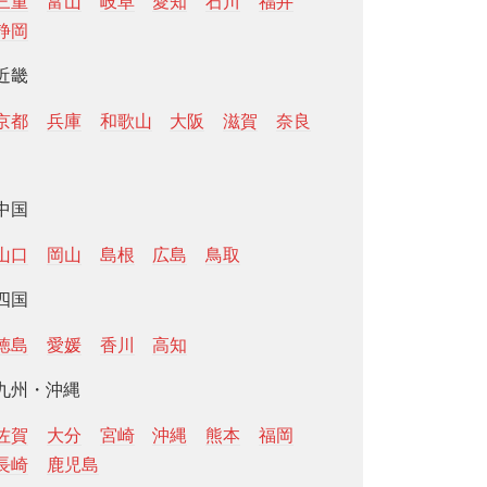
三重
富山
岐阜
愛知
石川
福井
静岡
近畿
京都
兵庫
和歌山
大阪
滋賀
奈良
中国
山口
岡山
島根
広島
鳥取
四国
徳島
愛媛
香川
高知
九州・沖縄
佐賀
大分
宮崎
沖縄
熊本
福岡
長崎
鹿児島