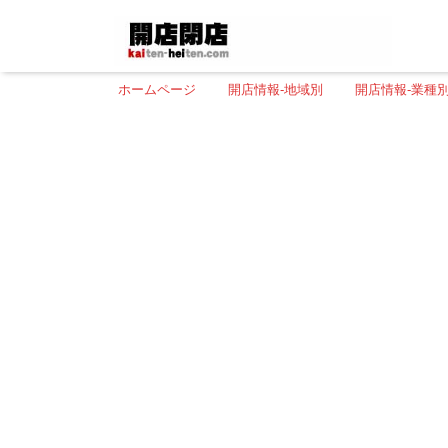
ホームページ
開店情報-地域別
開店情報-業種