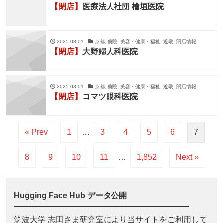
【閉店】
医療法人社団 檜垣医院
2025-08-01
京都, 病院, 美容・健康・福祉, 近畿, 閉店情報
【閉店】
大野婦人科医院
2025-08-01
京都, 病院, 美容・健康・福祉, 近畿, 閉店情報
【閉店】
コマツ眼科医院
« Prev
1
…
3
4
5
6
7
8
9
10
11
…
1,852
Next »
Hugging Face Hub データ公開
筑波大学 志田さま研究室により当サイトをご利用して