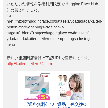
いただいた情報を学術利用限定で Hugging Face Hub
に公開されました。
<a
href=”https://huggingface.co/datasets/ydadadada/kaiten-
heiten-store-openings-closings-ja”
target=”_blank”>https://huggingface.co/datasets/
ydadadada/kaiten-heiten-store-openings-closings-
ja</a>
新しい開店閉店情報は下記URLで更新してます。
http://kaiten-heiten-24.com