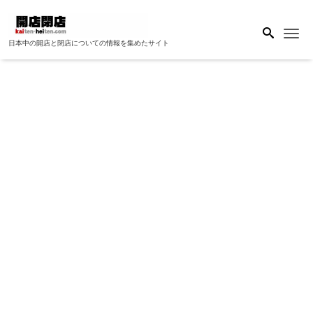
Me
日本中の開店と閉店についての情報を集めたサイト