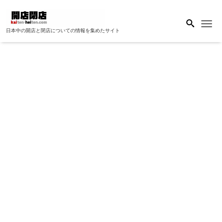
Me
日本中の開店と閉店についての情報を集めたサイト