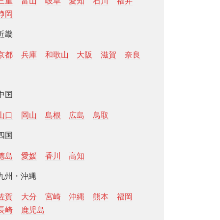
三重
富山
岐阜
愛知
石川
福井
静岡
近畿
京都
兵庫
和歌山
大阪
滋賀
奈良
中国
山口
岡山
島根
広島
鳥取
四国
徳島
愛媛
香川
高知
九州・沖縄
佐賀
大分
宮崎
沖縄
熊本
福岡
長崎
鹿児島