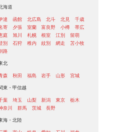
北海道
伊達
函館
北広島
北斗
北見
千歳
名寄
夕張
室蘭
富良野
小樽
帯広
恵庭
旭川
札幌
根室
江別
留萌
登別
石狩
稚内
紋別
網走
苫小牧
釧路
東北
青森
秋田
福島
岩手
山形
宮城
関東・甲信越
千葉
埼玉
山梨
新潟
東京
栃木
神奈川
群馬
茨城
長野
東海・北陸