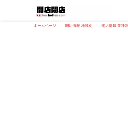
ホームページ
開店情報-地域別
開店情報-業種