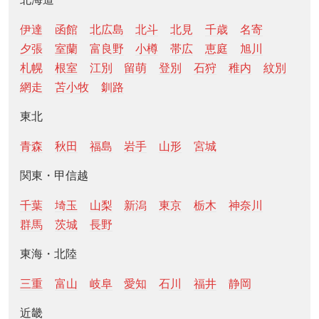
伊達
函館
北広島
北斗
北見
千歳
名寄
夕張
室蘭
富良野
小樽
帯広
恵庭
旭川
札幌
根室
江別
留萌
登別
石狩
稚内
紋別
網走
苫小牧
釧路
東北
青森
秋田
福島
岩手
山形
宮城
関東・甲信越
千葉
埼玉
山梨
新潟
東京
栃木
神奈川
群馬
茨城
長野
東海・北陸
三重
富山
岐阜
愛知
石川
福井
静岡
近畿